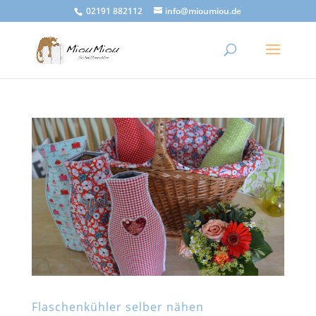
02191 882112
info@mioumiou.de
Flaschenkühler selber nähen