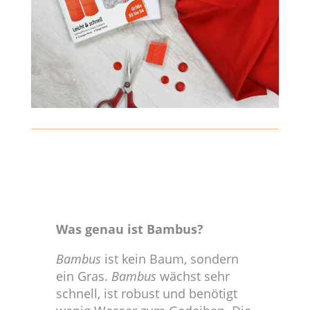
Was genau ist Bambus?
Bambus
ist kein Baum, sondern
ein Gras.
Bambus
wächst sehr
schnell, ist robust und benötigt