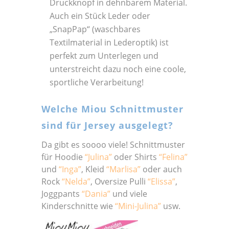
Druckknopf in dehnbarem Material.
Auch ein Stück Leder oder
„SnapPap“ (waschbares
Textilmaterial in Lederoptik) ist
perfekt zum Unterlegen und
unterstreicht dazu noch eine coole,
sportliche Verarbeitung!
Welche Miou Schnittmuster
sind für Jersey ausgelegt?
Da gibt es soooo viele! Schnittmuster
für Hoodie
“Julina”
oder Shirts
“Felina”
und
“Inga”
, Kleid
“Marlisa”
oder auch
Rock
“Nelda”
, Oversize Pulli
“Elissa”
,
Joggpants
“Dania”
und viele
Kinderschnitte wie
“Mini-Julina”
usw.