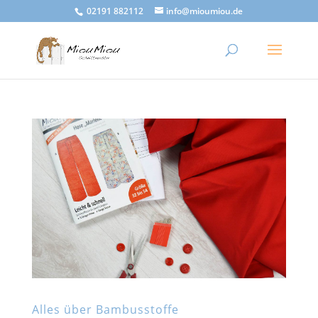
02191 882112
info@mioumiou.de
Alles über Bambusstoffe